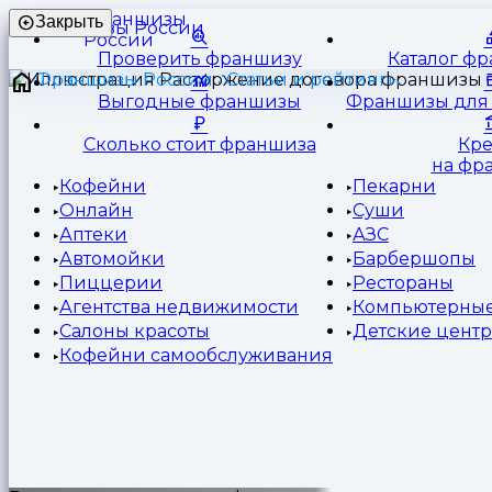
Франшизы
Закрыть
России
Проверить франшизу
Каталог ф
Франшизы России
Статьи и рейтинги
Выгодные франшизы
Франшизы для 
Сколько стоит франшиза
Кр
на фр
Кофейни
Пекарни
Онлайн
Суши
Аптеки
АЗС
Автомойки
Барбершопы
Пиццерии
Рестораны
Агентства недвижимости
Компьютерные
Салоны красоты
Детские цент
Кофейни самообслуживания