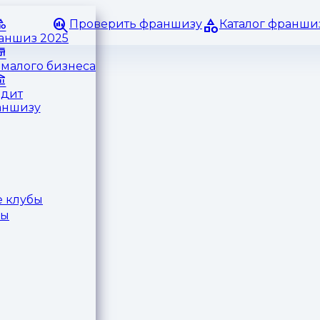
Проверить франшизу
Каталог франши
раншиз 2025
малого бизнеса
едит
аншизу
 клубы
ры