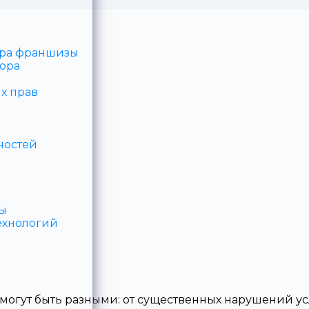
ора франшизы
ора
х прав
ностей
зы
ехнологий
могут быть разными: от существенных нарушений ус