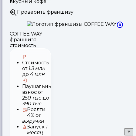
вкусный кофе
Проверить франшизу
COFFEE WAY
франшиза
стоимость
Стоимость
от
1.3 млн
до
4 млн
Паушальный
взнос
от
250 тыс
до
390 тыс
Роялти
4% от
выручки
Запуск
1
месяц