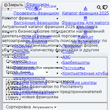
Франшизы
Закрыть
⏳
России
Проверить франшизу
Каталог франшиз 2025
Каталог франшиз
Выгодные франшизы
Франшизы для малого
Актуальный каталог франшиз 2026 для старта
бизнеса
вашего бизнеса. Более пятидесяти направлений
деятельности от розничной торговли до
Сколько стоит
Кредит
автозаправок. Возможность поиска по каталогу: по
франшиза
на франшизу
стоимости, организационно-правовой форме,
Кофейни
Пекарни
убыточности, количеству франчайзи и другим
Онлайн
Суши
критериям
Аптеки
АЗС
Стоимость
Автомойки
Барбершопы
Направление
Пиццерии
Рестораны
Город
Агентства
Компьютерные клубы
недвижимости
убыточных франшизеров
Скрыть
Салоны красоты
Детские центры
без франчайзи по Роспатенту
Скрыть
Кофейни
индивидуальных предпринимателей
Скрыть
самообслуживания
новые франшизы
Скрыть
Сортировка