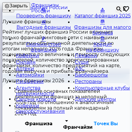
Франшизы
Закрыть
⏳
России
Проверить франшизу
Каталог франшиз 2025
Лучшие франшизы
Выгодные франшизы
Франшизы для малого
Рейтинг лучших франшиз России включает
бизнеса
только франчайзинговые сети с наивысшими
результатами объективной деятельности по
Сколько стоит
Кредит
итогам неполного 2026 года. Франшизы
франшиза
на франшизу
оцениваются по величине и приросту следующих
Кофейни
Пекарни
показателей: количество зарегистрированных
Онлайн
Суши
франчайзи, количество предприятий на карте,
Аптеки
АЗС
годовая выручка и прибыль франчайзера.
Автомойки
Барбершопы
Лучшие франшизы 2026
Пиццерии
Рестораны
Агентства
Компьютерные клубы
Сравнение основных показателей
недвижимости
деятельности франшиз за неполный
Салоны красоты
Детские центры
2026 год по отношению к аналогичным
Кофейни
показателям за полный календарный
самообслуживания
2024 год
Франшиза
Точек
Выручк
Франчайзи