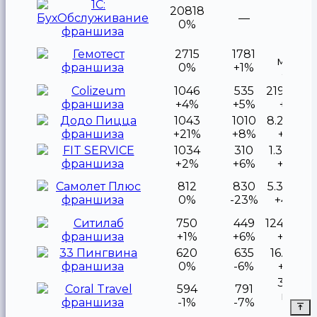
20818
—
—
0%
12.8
2715
1781
млрд
0%
+1%
+7%
1046
535
219.5 мл
+4%
+5%
+61%
1043
1010
8.2 млр
+21%
+8%
+39%
1034
310
1.3 млр
+2%
+6%
+30%
812
830
5.3 млр
0%
-23%
+457%
750
449
124.8 мл
+1%
+6%
+28%
620
635
16.6 млн
0%
-6%
+27%
323.8
594
791
млн
-1%
-7%
-7%