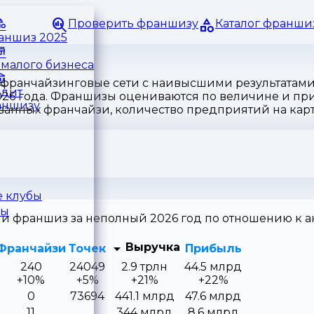
Проверить франшизу
Каталог франши
раншиз 2025
малого бизнеса
 франчайзинговые сети с наивысшими результатам
едит
026 года. Франшизы оцениваются по величине и пр
аншизу
ванных франчайзи, количество предприятий на карт
 клубы
ры
ти франшиз за неполный 2026 год по отношению к 
Выручка
Франчайзи
Точек
Прибыль
240
24049
2.9 трлн
44.5 млрд
+10%
+5%
+21%
+22%
0
73694
441.1 млрд
47.6 млрд
11
344 млрд
8.6 млрд