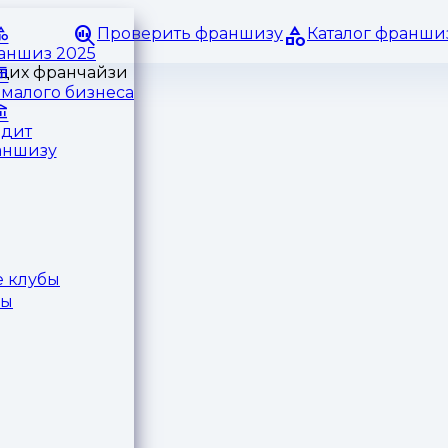
Проверить франшизу
Каталог франши
раншиз 2025
малого бизнеса
едит
аншизу
 клубы
ры