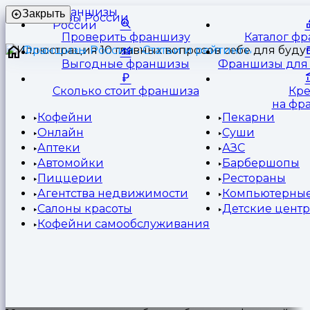
Франшизы
Закрыть
России
Проверить франшизу
Каталог ф
Франшизы России
Статьи и рейтинги
Выгодные франшизы
Франшизы для 
Сколько стоит франшиза
Кр
на фр
Кофейни
Пекарни
Онлайн
Суши
Аптеки
АЗС
Автомойки
Барбершопы
Пиццерии
Рестораны
Агентства недвижимости
Компьютерные
Салоны красоты
Детские цент
Кофейни самообслуживания