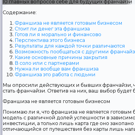
10 главных вопросов себе для будущих франчайзи
Содержание:
Франшиза не является готовым бизнесом
Стоит ли денег эта франшиза
Готов ли я морально и финансово
Перспектива этого бизнеса
Результаты для каждой точки различаются
Возможность пообщаться с другими франчай
Какие основные причины закрытия
В соло или с партнерами
Нужна ли вообще вам франшиза
Франшиза это работа с людьми
Мы опросили действующих и бывших франчайзи, что
стать франчайзи. Ответив на них, ваш выбор будет
Франшиза не является готовым бизнесом
Понимаю ли я, что франшиза не является готовым
модель с различной долей успешности в зависимос
инвестиции, а только лишь карта где оно закопано 
отличающийся от путешествия без карты лишь нали