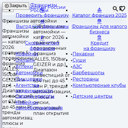
Франшизы
Закрыть
⏳
России
Проверить франшизу
Каталог франшиз 2025
Франшизы автомойки
Выгодные франшизы
Франшизы для малого
Франшизы
бизнеса
автомойки
— каталог
Сколько стоит
Кредит
2026:
франшиза
на франшизу
сравните 5
Кофейни
Пекарни
проверенных
Онлайн
Суши
франшиз
Аптеки
АЗС
(ALLES,
Автомойки
Барбершопы
150bar,
Пиццерии
Рестораны
GEIZER и
др.).
Агентства
Компьютерные клубы
Диапазон
недвижимости
инвестиций
Салоны красоты
Детские центры
от 634 тыс
Кофейни
до 45 млн ₽,
самообслуживания
тренды
автоматизации,
плюсы и