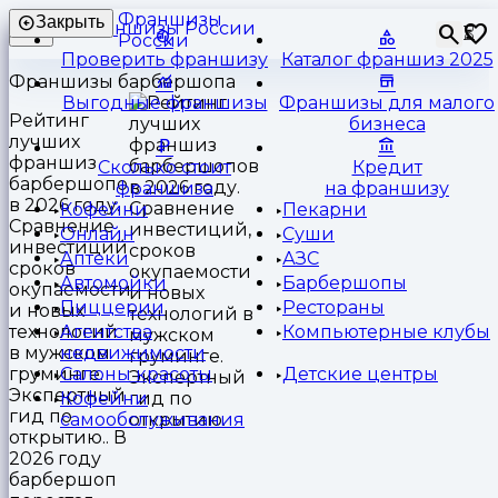
Франшизы
Закрыть
⏳
России
Проверить франшизу
Каталог франшиз 2025
Франшизы барбершопа
Выгодные франшизы
Франшизы для малого
Рейтинг
бизнеса
лучших
франшиз
Сколько стоит
Кредит
барбершопов
франшиза
на франшизу
в 2026 году.
Кофейни
Пекарни
Сравнение
Онлайн
Суши
инвестиций,
Аптеки
АЗС
сроков
Автомойки
Барбершопы
окупаемости
Пиццерии
Рестораны
и новых
технологий
Агентства
Компьютерные клубы
в мужском
недвижимости
груминге.
Салоны красоты
Детские центры
Экспертный
Кофейни
гид по
самообслуживания
открытию.. В
2026 году
барбершоп