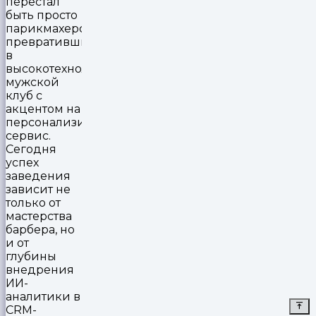
перестал
быть просто
парикмахерской,
превратившись
в
высокотехнологичный
мужской
клуб с
акцентом на
персонализированный
сервис.
Сегодня
успех
заведения
зависит не
только от
мастерства
барбера, но
и от
глубины
внедрения
ИИ-
аналитики в
CRM-