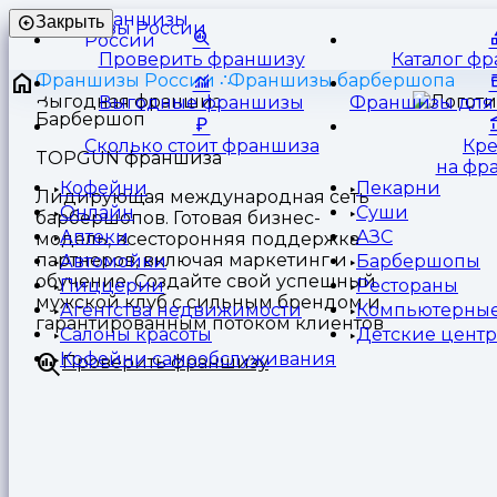
Франшизы
Закрыть
России
Проверить франшизу
Каталог ф
Франшизы России
Франшизы барбершопа
Выгодные франшизы
Франшизы для 
Барбершоп
Сколько стоит франшиза
Кр
TOPGUN франшиза
на фр
Кофейни
Пекарни
Лидирующая международная сеть
Онлайн
Суши
барбершопов. Готовая бизнес-
Аптеки
АЗС
модель, всесторонняя поддержка
партнеров, включая маркетинг и
Автомойки
Барбершопы
обучение. Создайте свой успешный
Пиццерии
Рестораны
мужской клуб с сильным брендом и
Агентства недвижимости
Компьютерные
гарантированным потоком клиентов
Салоны красоты
Детские цент
Кофейни самообслуживания
Проверить франшизу