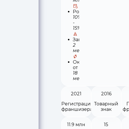
млн
Роялти
10%
-
15%
Запуск
2
месяца
Окупаемость
от
18
месяцев
2021
2016
Регистрация
Товарный
франшизера
знак
фр
11.9 млн
15