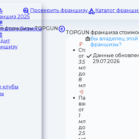
Проверить франшизу
Каталог франши
раншиз 2025
малого бизнеса
TOPGUN франшиза стоимо
Вы владелец этой
едит
франшизы?
аншизу
Стоимость
Данные обновле
от
29.07.2026
3.5
млн
до
8
млн
 клубы
ры
Паушальный
взнос
от
1
млн
до
2.5