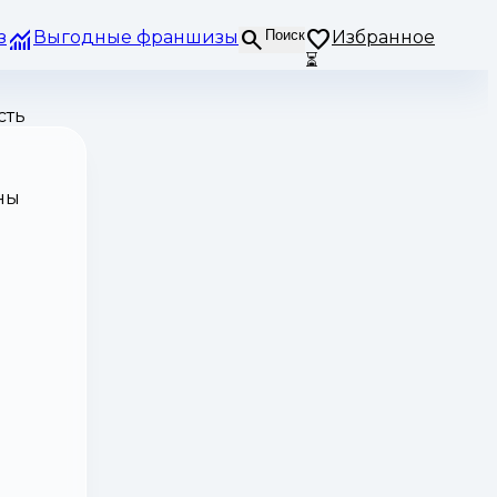
з
Выгодные франшизы
Поиск
Избранное
⏳
сть
ны