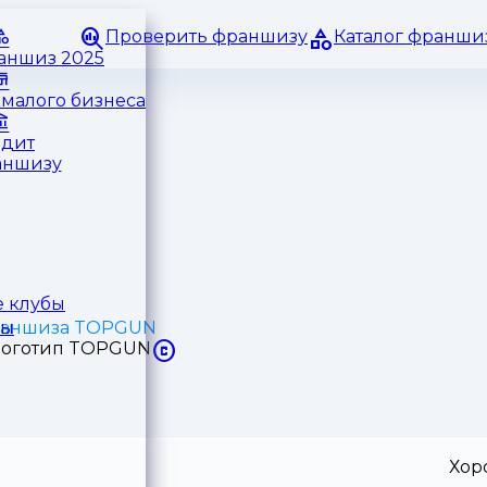
Проверить франшизу
Каталог франши
раншиз 2025
малого бизнеса
едит
аншизу
 клубы
аншиза TOPGUN
ры
Хор