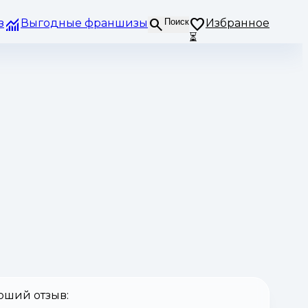
з
Выгодные франшизы
Поиск
Избранное
⏳
оший отзыв: