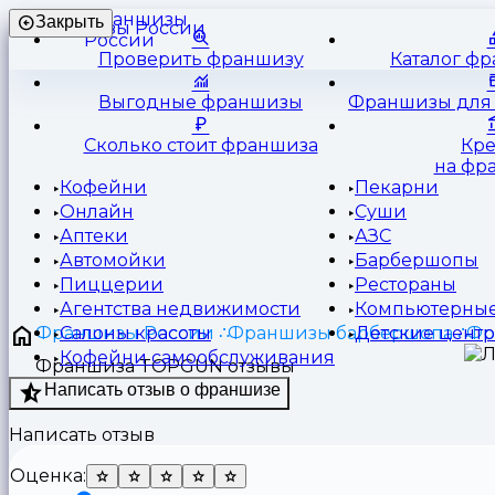
Франшизы
Закрыть
России
Проверить франшизу
Каталог ф
Выгодные франшизы
Франшизы для 
Сколько стоит франшиза
Кр
на фр
Кофейни
Пекарни
Онлайн
Суши
Аптеки
АЗС
Автомойки
Барбершопы
Пиццерии
Рестораны
Агентства недвижимости
Компьютерные
Франшизы России
Франшизы барбершопа
Фр
Салоны красоты
Детские цент
Кофейни самообслуживания
Франшиза TOPGUN отзывы
Написать отзыв о франшизе
Написать отзыв
Оценка: