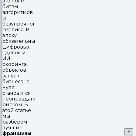
это поле
битвы
алгоритмов
и
безупречного
сервиса. В
эпоху
обязательных
цифровых
сделок и
ИИ-
скоринга
объектов
запуск
бизнеса "с
нуля"
становится
неоправданным
риском. В
этой статье
мы
разберем
лучшие
франшизы