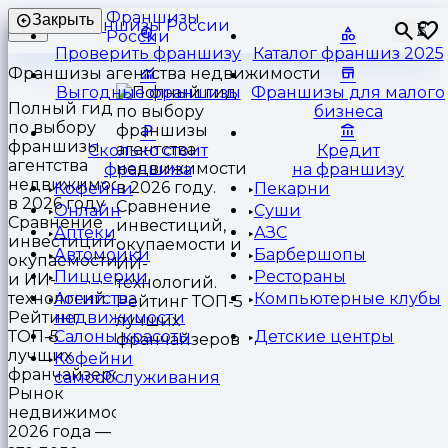
Франшизы
Закрыть
⏳
России
Проверить франшизу
Каталог франшиз 2025
Франшизы агентства недвижимости
Выгодные франшизы
Франшизы для малого
Полный гид
бизнеса
по выбору
франшизы
Сколько стоит
Кредит
агентства
франшиза
на франшизу
недвижимости
Кофейни
Пекарни
в 2026 году.
Онлайн
Суши
Сравнение
Аптеки
АЗС
инвестиций,
Автомойки
Барбершопы
окупаемости
Пиццерии
Рестораны
и ИИ-
технологий.
Агентства
Компьютерные клубы
Рейтинг
недвижимости
ТОП-5
Салоны красоты
Детские центры
лучших
Кофейни
франчайзеров.
самообслуживания
Рынок
недвижимости
2026 года —