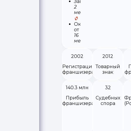
Запуск
2
месяца
Окупаемость
от
16
месяцев
2002
2012
Регистрация
Товарный
франшизера
знак
фр
140.3 млн
32
Прибыль
Судебных
Фр
франшизера
спора
(Р