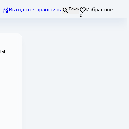
з
Выгодные франшизы
Поиск
Избранное
⏳
ны