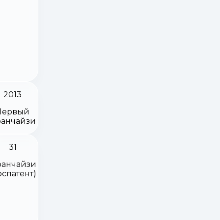
2013
Первый
анчайзи
31
анчайзи
оспатент)