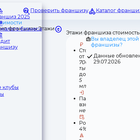
Проверить франшизу
Каталог франши
раншиз 2025
ижимости
малого бизнеса
Этажи франшиза стоимость
Вы владелец этой
едит
франшизы?
аншизу
Стоимость
Данные обновле
от
29.07.2026
700
тыс
до
5
млн
 клубы
ры
Паушальный
взнос
нет
Роялти
4%