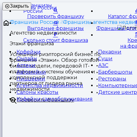
Франшизы
Закрыть
России
Проверить франшизу
Каталог ф
Франшизы России
Франшизы агентства недв
Выгодные франшизы
Франшизы для 
Агентство недвижимости
Сколько стоит франшиза
Кр
Этажи франшиза
на фр
Кофейни
Пекарни
Успешный риэлторский бизнес по
Онлайн
Суши
франшизе «Этажи». Обзор готовой
Аптеки
АЗС
бизнес-модели, передовой IT-
платформы, системы обучения и
Автомойки
Барбершопы
комплексной поддержки
Пиццерии
Рестораны
партнеров от лидера рынка
Агентства недвижимости
Компьютерные
недвижимости
Салоны красоты
Детские цент
Кофейни самообслуживания
Проверить франшизу