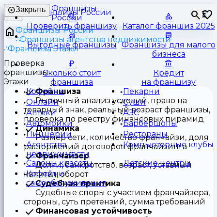
Франшизы
Закрыть
⏳
России
Проверить франшизу
Каталог франшиз 2025
Франшизы России
Франшизы агентства недвижимости
Выгодные франшизы
Франшизы для малого
Франшиза Этажи
бизнеса
Проверка
франшизы
Сколько стоит
Кредит
Этажи
франшиза
на франшизу
Франшиза
Кофейни
Пекарни
Рыночный анализ условий, право на
Онлайн
Суши
товарный знак, реальный возраст франшизы,
Аптеки
АЗС
проверка по реестру финансовых пирамид
Автомойки
Барбершопы
Динамика
Пиццерии
Рестораны
Размер сети, количество франчайзи, доля
Агентства
Компьютерные клубы
расторжений договоров франчайзинга
недвижимости
Франчайзер
Салоны красоты
Детские центры
Долги, банкротство, возраст, уставный
Кофейни
капитал, оборот
самообслуживания
Судебная практика
Судебные споры с участием франчайзера,
стороны, суть претензий, сумма требований
Финансовая устойчивость