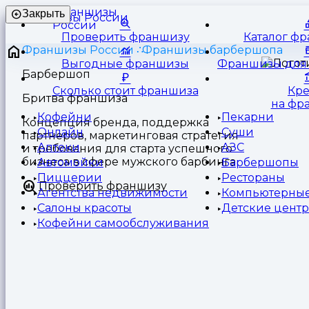
Франшизы
Закрыть
России
Проверить франшизу
Каталог ф
Франшизы России
Франшизы барбершопа
Выгодные франшизы
Франшизы для 
Барбершоп
Сколько стоит франшиза
Кр
Бритва франшиза
на фр
Кофейни
Пекарни
Концепция бренда, поддержка
Онлайн
Суши
партнеров, маркетинговая стратегия
Аптеки
АЗС
и требования для старта успешного
бизнеса в сфере мужского барбинга
Автомойки
Барбершопы
Пиццерии
Рестораны
Проверить франшизу
Агентства недвижимости
Компьютерные
Салоны красоты
Детские цент
Кофейни самообслуживания