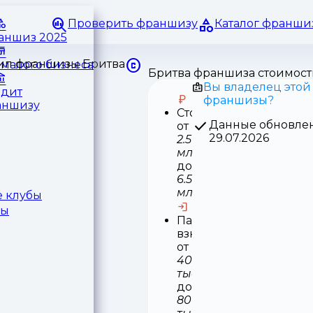
Проверить франшизу
Каталог франши
раншиз 2025
малого бизнеса
Бритва франшиза стоимост
Вы владелец этой
едит
франшизы?
аншизу
Стоимость
Данные обновле
от
29.07.2026
2.5
млн
до
6.5
млн
 клубы
ры
Паушальный
взнос
от
400
тыс
до
800