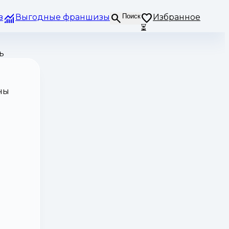
з
Выгодные франшизы
Поиск
Избранное
⏳
ь
ны