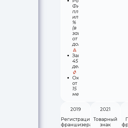
Роялти
Фиксированный
платеж
или
%
(в
зависимости
от
договора)
Запуск
45
деней
Окупаемость
от
15
месяцев
2019
2021
Регистрация
Товарный
франшизера
знак
фр