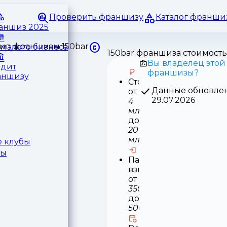
Проверить франшизу
Каталог франши
раншиз 2025
малого бизнеса
150bar франшиза стоимость
Вы владелец этой
едит
франшизы?
аншизу
Стоимость
Данные обновле
от
29.07.2026
4
млн
до
20
млн
 клубы
ры
Паушальный
взнос
от
350
до
500