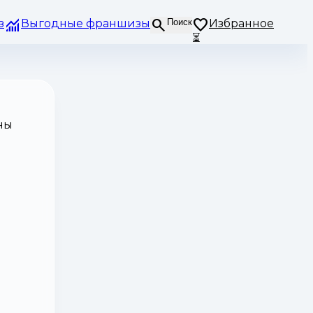
з
Выгодные франшизы
Поиск
Избранное
⏳
ны