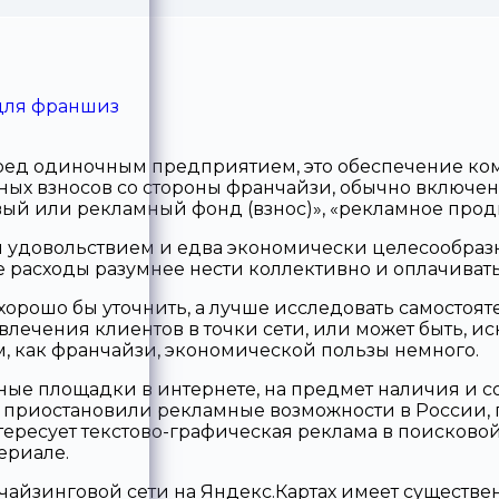
для франшиз
ед одиночным предприятием, это обеспечение ко
рных взносов со стороны франчайзи, обычно включе
вый или рекламный фонд (взнос)», «рекламное прод
гим удовольствием и едва экономически целесообр
е расходы разумнее нести коллективно и оплачива
рошо бы уточнить, а лучше исследовать самостояте
влечения клиентов в точки сети, или может быть, 
м, как франчайзи, экономической пользы немного.
ые площадки в интернете, на предмет наличия и 
приостановили рекламные возможности в России, 
тересует текстово-графическая реклама в поисковой
ериале.
йзинговой сети на Яндекс.Картах имеет существен