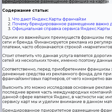
Брендированное размещение франшиз на картах
Содержание статьи:
Что дают Яндекс.Карты франчайзи
Почему брендированное размещение важно 
Официальная справка сервиса Яндекс.Карты
Одним из важнейших преимуществ франшизы пер
сети и бренда. Финансируется реклама из регуля
платежи, часто обозначаются строкой «маркетинго
Стоит отметить что данная услуга является доро
сетей из нескольких точек, именно поэтому данны
Соответственно, перед приобретением франшизы хо
денежные средства из рекламного фонда, для при
франчайзинговых партнеров, от чего конкретно ва
Выяснить это можно исследовав основные рекламн
последнее время часть международных компаний 
данной сфере является Яндекс, в частности нас ин
сервису карт мы и уделим внимание в данном мат
Брендированное приоритетное размещение франча