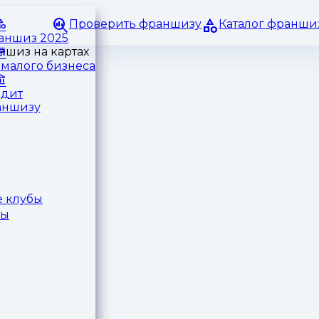
Проверить франшизу
Каталог франши
раншиз 2025
малого бизнеса
едит
аншизу
 клубы
ры