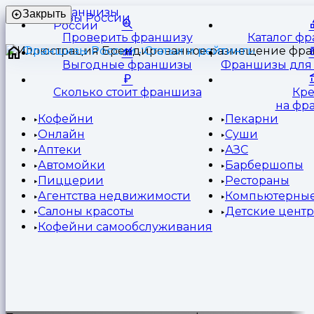
Франшизы
Закрыть
России
Проверить франшизу
Каталог ф
Франшизы России
Статьи и рейтинги
Выгодные франшизы
Франшизы для 
Сколько стоит франшиза
Кр
на фр
Кофейни
Пекарни
Онлайн
Суши
Аптеки
АЗС
Автомойки
Барбершопы
Пиццерии
Рестораны
Агентства недвижимости
Компьютерные
Салоны красоты
Детские цент
Кофейни самообслуживания