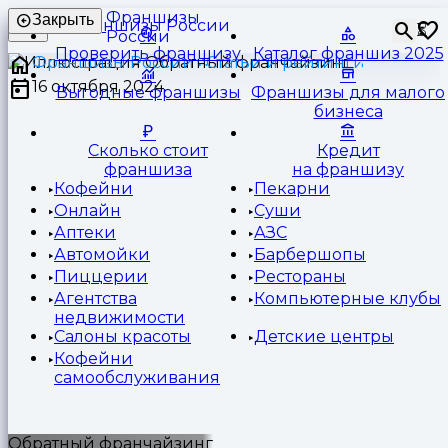
Франшизы
Закрыть
⏳
России
Проверить франшизу
Каталог франшиз 2025
Франшизы России
Статьи и рейтинги
16 октября 2024
Выгодные франшизы
Франшизы для малого
бизнеса
Сколько стоит
Кредит
франшиза
на франшизу
Кофейни
Пекарни
Онлайн
Суши
Аптеки
АЗС
Автомойки
Барбершопы
Пиццерии
Рестораны
Агентства
Компьютерные клубы
недвижимости
Салоны красоты
Детские центры
Кофейни
самообслуживания
Обратный франчайзинг