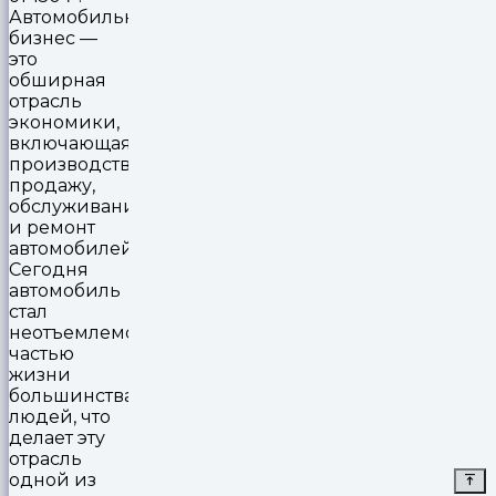
Автомобильный
бизнес —
это
обширная
отрасль
экономики,
включающая
производство,
продажу,
обслуживание
и ремонт
автомобилей.
Сегодня
автомобиль
стал
неотъемлемой
частью
жизни
большинства
людей, что
делает эту
отрасль
одной из