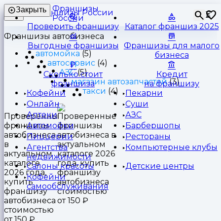
Франшизы
Закрыть
⏳
России
Проверить франшизу
Каталог франшиз 2025
Франшизы автобизнеса
Выгодные франшизы
Франшизы для малого
автомойка
(5)
бизнеса
автосервис
(4)
АЗС
(5)
Сколько стоит
Кредит
магазин автозапчастей
(3)
франшиза
на франшизу
такси
(4)
Кофейни
Пекарни
Онлайн
Суши
Аптеки
АЗС
Проверенные
франшизы
Автомойки
Барбершопы
автобизнеса
Пиццерии
Рестораны
в
Агентства
Компьютерные клубы
актуальном
недвижимости
каталоге
Салоны красоты
Детские центры
2026 года,
Кофейни
купить
самообслуживания
франшизу
автобизнеса
стоимостью
от 150 ₽.