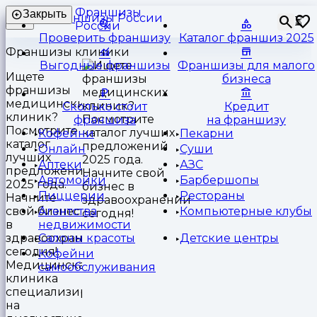
Франшизы
Закрыть
⏳
России
Проверить франшизу
Каталог франшиз 2025
Франшизы клиники
Выгодные франшизы
Франшизы для малого
Ищете
бизнеса
франшизы
медицинских
Сколько стоит
Кредит
клиник?
франшиза
на франшизу
Посмотрите
Кофейни
Пекарни
каталог
Онлайн
Суши
лучших
Аптеки
АЗС
предложений
Автомойки
Барбершопы
2025 года.
Пиццерии
Рестораны
Начните
свой бизнес
Агентства
Компьютерные клубы
в
недвижимости
здравоохранении
Салоны красоты
Детские центры
сегодня!.
Кофейни
Медицинская
самообслуживания
клиника
специализируется
на