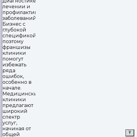
диагностике,
лечении и
профилактике
заболеваний.
Бизнес с
глубокой
спецификой,
поэтому
франшизы
клиники
помогут
избежать
ряда
ошибок,
особенно в
начале.
Медицинские
клиники
предлагают
широкий
спектр
услуг,
начиная от
общей