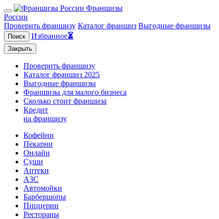
Франшизы
России
Проверить франшизу
Каталог франшиз
Выгодные франшизы
Избранное
⏳
Поиск
Закрыть
Проверить франшизу
Каталог франшиз 2025
Выгодные франшизы
Франшизы для малого бизнеса
Сколько стоит франшиза
Кредит
на франшизу
Кофейни
Пекарни
Онлайн
Суши
Аптеки
АЗС
Автомойки
Барбершопы
Пиццерии
Рестораны