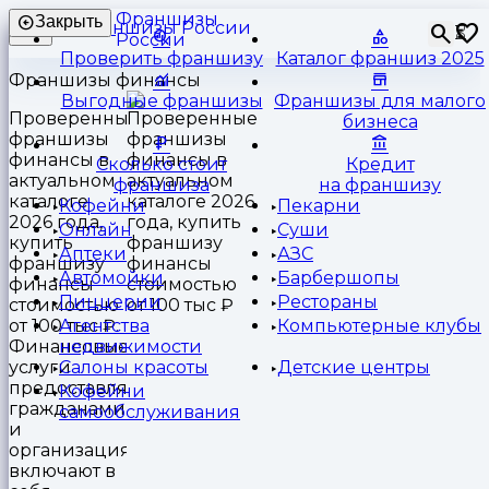
Франшизы
Закрыть
⏳
России
Проверить франшизу
Каталог франшиз 2025
Франшизы финансы
Выгодные франшизы
Франшизы для малого
Проверенные
бизнеса
франшизы
финансы в
Сколько стоит
Кредит
актуальном
франшиза
на франшизу
каталоге
Кофейни
Пекарни
2026 года,
Онлайн
Суши
купить
Аптеки
АЗС
франшизу
Автомойки
Барбершопы
финансы
Пиццерии
Рестораны
стоимостью
от 100 тыс ₽.
Агентства
Компьютерные клубы
Финансовые
недвижимости
услуги
Салоны красоты
Детские центры
предоставляются
Кофейни
гражданами
самообслуживания
и
организациям,
включают в