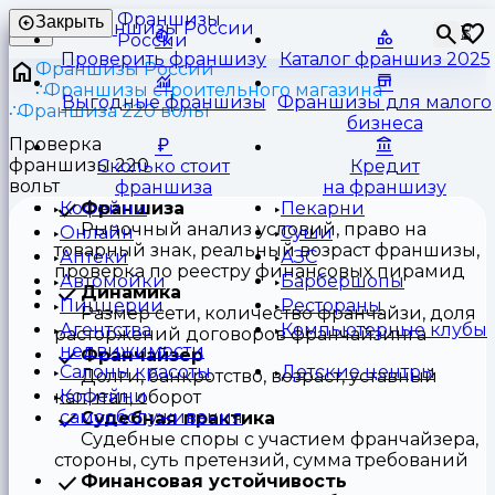
Франшизы
Закрыть
⏳
России
Проверить франшизу
Каталог франшиз 2025
Франшизы России
Франшизы строительного магазина
Выгодные франшизы
Франшизы для малого
Франшиза 220 вольт
бизнеса
Проверка
франшизы 220
Сколько стоит
Кредит
вольт
франшиза
на франшизу
Франшиза
Кофейни
Пекарни
Рыночный анализ условий, право на
Онлайн
Суши
товарный знак, реальный возраст франшизы,
Аптеки
АЗС
проверка по реестру финансовых пирамид
Автомойки
Барбершопы
Динамика
Пиццерии
Рестораны
Размер сети, количество франчайзи, доля
Агентства
Компьютерные клубы
расторжений договоров франчайзинга
недвижимости
Франчайзер
Салоны красоты
Детские центры
Долги, банкротство, возраст, уставный
Кофейни
капитал, оборот
самообслуживания
Судебная практика
Судебные споры с участием франчайзера,
стороны, суть претензий, сумма требований
Финансовая устойчивость