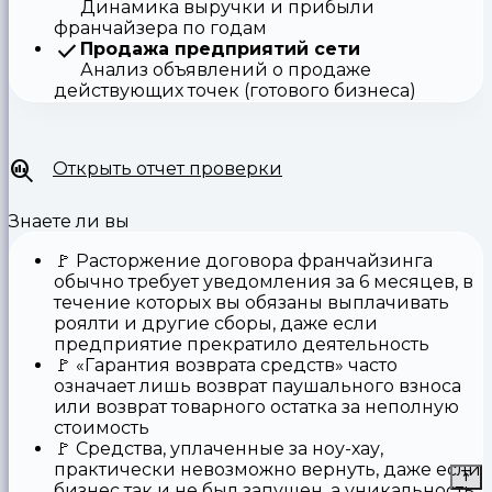
Динамика выручки и прибыли
франчайзера по годам
Продажа предприятий сети
Анализ объявлений о продаже
действующих точек (готового бизнеса)
Открыть отчет проверки
Знаете ли вы
🚩
Расторжение договора франчайзинга
обычно требует уведомления за 6 месяцев, в
течение которых вы обязаны выплачивать
роялти и другие сборы, даже если
предприятие прекратило деятельность
🚩
«Гарантия возврата средств»
часто
означает лишь возврат паушального взноса
или возврат товарного остатка за неполную
стоимость
🚩 Средства,
уплаченные за ноу-хау
,
практически невозможно вернуть, даже если
бизнес так и не был запущен, а уникальность