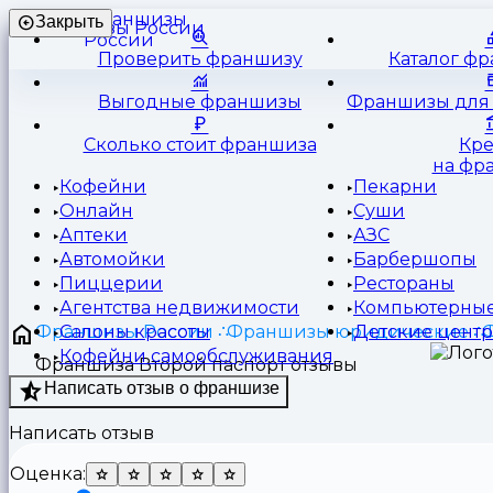
Франшизы
Закрыть
России
Проверить франшизу
Каталог ф
Выгодные франшизы
Франшизы для 
Сколько стоит франшиза
Кр
на фр
Кофейни
Пекарни
Онлайн
Суши
Аптеки
АЗС
Автомойки
Барбершопы
Пиццерии
Рестораны
Агентства недвижимости
Компьютерные
Франшизы России
Франшизы юридические
Ф
Салоны красоты
Детские цент
Кофейни самообслуживания
Франшиза Второй паспорт отзывы
Написать отзыв о франшизе
Написать отзыв
Оценка: