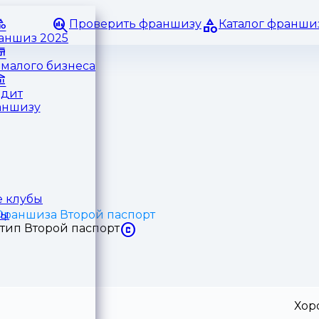
Проверить франшизу
Каталог франши
раншиз 2025
малого бизнеса
едит
аншизу
 клубы
раншиза Второй паспорт
ры
Хор