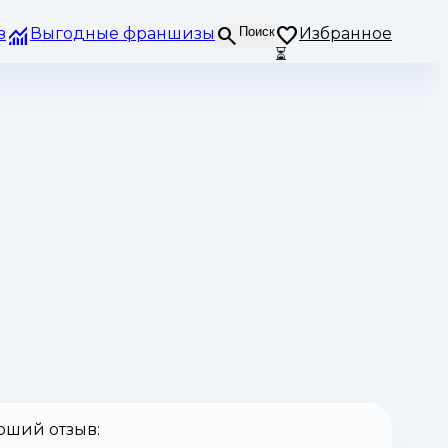
з
Выгодные франшизы
Поиск
Избранное
⏳
оший отзыв: