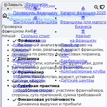
Франшизы
Закрыть
⏳
России
Проверить франшизу
Каталог франшиз 2025
Франшизы России
Франшизы пиццерии
Франшиза Амба пицца
Выгодные франшизы
Франшизы для малого
Проверка
бизнеса
франшизы Амба
пицца
Сколько стоит
Кредит
Франшиза
франшиза
на франшизу
Рыночный анализ условий, право на
Кофейни
Пекарни
товарный знак, реальный возраст франшизы,
Онлайн
Суши
проверка по реестру финансовых пирамид
Аптеки
АЗС
Динамика
Автомойки
Барбершопы
Размер сети, количество франчайзи, доля
Пиццерии
Рестораны
расторжений договоров франчайзинга
Агентства
Компьютерные клубы
Франчайзер
недвижимости
Долги, банкротство, возраст, уставный
Салоны красоты
Детские центры
капитал, оборот
Кофейни
Судебная практика
самообслуживания
Судебные споры с участием франчайзера,
стороны, суть претензий, сумма требований
Финансовая устойчивость
Динамика выручки и прибыли