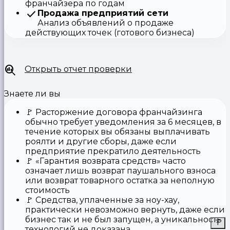
франчайзера по годам
Продажа предприятий сети
Анализ объявлений о продаже
действующих точек (готового бизнеса)
Открыть отчет проверки
Знаете ли вы
🚩
Расторжение договора франчайзинга
обычно требует уведомления за 6 месяцев, в
течение которых вы обязаны выплачивать
роялти и другие сборы, даже если
предприятие прекратило деятельность
🚩
«Гарантия возврата средств»
часто
означает лишь возврат паушального взноса
или возврат товарного остатка за неполную
стоимость
🚩 Средства,
уплаченные за ноу-хау
,
практически невозможно вернуть, даже если
бизнес так и не был запущен, а уникальность
технологий не доказана