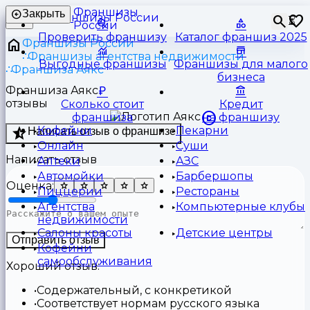
Франшизы
Закрыть
⏳
России
Проверить франшизу
Каталог франшиз 2025
Франшизы России
Франшизы агентства недвижимости
Выгодные франшизы
Франшизы для малого
Франшиза Аякс
бизнеса
Франшиза Аякс
отзывы
Сколько стоит
Кредит
франшиза
на франшизу
Кофейни
Пекарни
Написать отзыв о франшизе
Онлайн
Суши
Написать отзыв
Аптеки
АЗС
Автомойки
Барбершопы
Оценка:
Пиццерии
Рестораны
Агентства
Компьютерные клубы
недвижимости
Салоны красоты
Детские центры
Отправить отзыв
Кофейни
самообслуживания
Хороший отзыв:
Содержательный, с конкретикой
Соответствует нормам русского языка