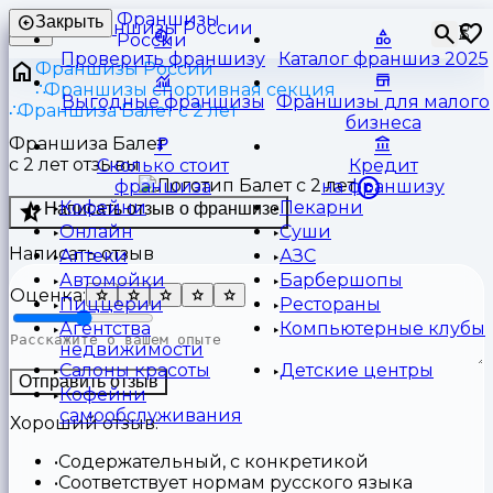
Франшизы
Закрыть
⏳
России
Проверить франшизу
Каталог франшиз 2025
Франшизы России
Франшизы спортивная секция
Выгодные франшизы
Франшизы для малого
Франшиза Балет с 2 лет
бизнеса
Франшиза Балет
с 2 лет отзывы
Сколько стоит
Кредит
франшиза
на франшизу
Кофейни
Пекарни
Написать отзыв о франшизе
Онлайн
Суши
Написать отзыв
Аптеки
АЗС
Автомойки
Барбершопы
Оценка:
Пиццерии
Рестораны
Агентства
Компьютерные клубы
недвижимости
Салоны красоты
Детские центры
Отправить отзыв
Кофейни
самообслуживания
Хороший отзыв:
Содержательный, с конкретикой
Соответствует нормам русского языка