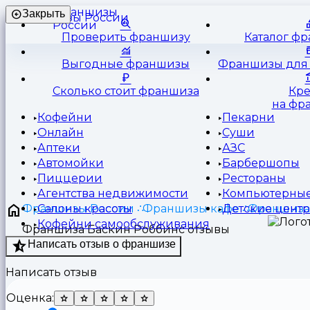
Франшизы
Закрыть
России
Проверить франшизу
Каталог ф
Выгодные франшизы
Франшизы для 
Сколько стоит франшиза
Кр
на фр
Кофейни
Пекарни
Онлайн
Суши
Аптеки
АЗС
Автомойки
Барбершопы
Пиццерии
Рестораны
Агентства недвижимости
Компьютерные
Франшизы России
Франшизы кафе
Франшиза
Салоны красоты
Детские цент
Кофейни самообслуживания
Франшиза Баскин Роббинс отзывы
Написать отзыв о франшизе
Написать отзыв
Оценка: