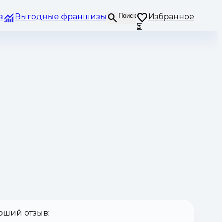
з
Выгодные франшизы
Поиск
Избранное
⏳
оший отзыв: