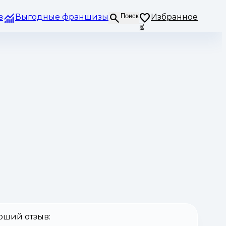
з
Выгодные франшизы
Поиск
Избранное
⏳
оший отзыв: