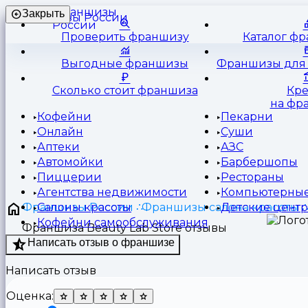
Франшизы
Закрыть
России
Проверить франшизу
Каталог ф
Выгодные франшизы
Франшизы для 
Сколько стоит франшиза
Кр
на фр
Кофейни
Пекарни
Онлайн
Суши
Аптеки
АЗС
Автомойки
Барбершопы
Пиццерии
Рестораны
Агентства недвижимости
Компьютерные
Франшизы России
Франшизы салона красоты
Салоны красоты
Детские цент
Кофейни самообслуживания
Франшиза Beauty Lab Store отзывы
Написать отзыв о франшизе
Написать отзыв
Оценка: