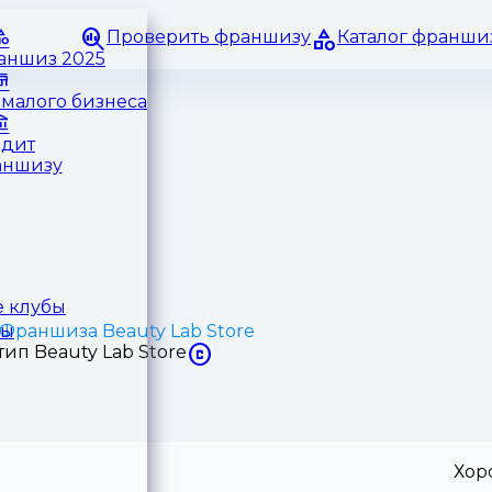
Проверить франшизу
Каталог франши
раншиз 2025
малого бизнеса
едит
аншизу
 клубы
Франшиза Beauty Lab Store
ры
Хор