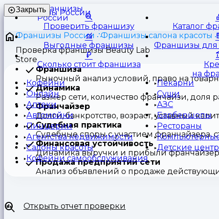
Франшизы
Закрыть
России
Проверить франшизу
Каталог ф
Франшизы России
Франшизы салона красоты
Выгодные франшизы
Франшизы для 
Проверка франшизы Beauty Lab
Store
Сколько стоит франшиза
Кр
Франшиза
на фр
Рыночный анализ условий, право на товар
Кофейни
Пекарни
Динамика
Онлайн
Суши
Размер сети, количество франчайзи, доля
Аптеки
АЗС
Франчайзер
Автомойки
Барбершопы
Долги, банкротство, возраст, уставный капит
Судебная практика
Пиццерии
Рестораны
Судебные споры с участием франчайзера, с
Агентства недвижимости
Компьютерные
Финансовая устойчивость
Салоны красоты
Детские цент
Динамика выручки и прибыли франчайзер
Кофейни самообслуживания
Продажа предприятий сети
Анализ объявлений о продаже действующих 
Открыть отчет проверки