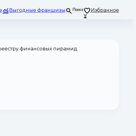
з
Выгодные франшизы
Поиск
Избранное
⏳
 реестру финансовых пирамид