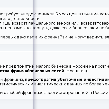
о требует уведомления за 6 месяцев, в течение кот
атило деятельность
 лишь возврат паушального взноса или возврат товар
ки невозможно вернуть, даже если бизнес так и не б
первых двух лет, а их франчайзи не могут вернуть 
ке предприятий малого бизнеса в России на протяж
ства франчайзинговых сетей
(франшиз).
ен франшиз,
предотвратив убыточные инвестиции
статистических и аналитических данных по более ч
ии о любой франшизе зарегистрированной в России