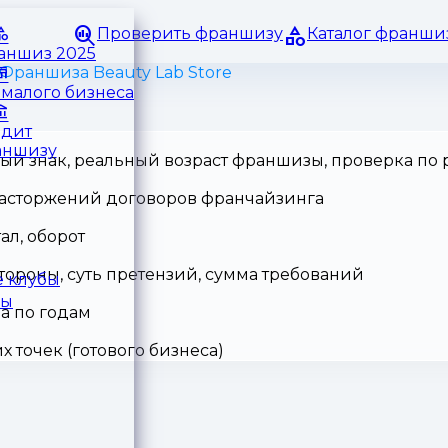
Проверить франшизу
Каталог франши
раншиз 2025
Франшиза Beauty Lab Store
малого бизнеса
едит
аншизу
ный знак, реальный возраст франшизы, проверка по
 расторжений договоров франчайзинга
ал, оборот
тороны, суть претензий, сумма требований
 клубы
ры
а по годам
точек (готового бизнеса)