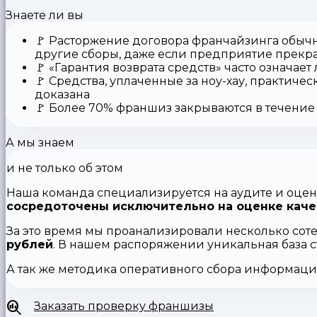
Знаете ли вы
🚩
Расторжение договора франчайзинга
обычн
другие сборы, даже если предприятие прекр
🚩
«Гарантия возврата средств»
часто означает
🚩 Средства,
уплаченные за ноу-хау
, практичес
доказана
🚩
Более 70% франшиз закрываются
в течение 
А мы знаем
и не только об этом
Наша команда специализируется на аудите и оцен
сосредоточены исключительно на оценке каче
За это время мы проанализировали несколько сот
рублей
. В нашем распоряжении уникальная база 
А так же методика оперативного сбора информац
Заказать проверку франшизы