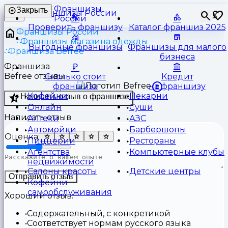
Франшизы
Закрыть
⏳
России
Проверить франшизу
Каталог франшиз 2025
Франшизы России
Франшизы магазина одежды
Выгодные франшизы
Франшизы для малого
Франшиза Befree
бизнеса
Франшиза
Befree отзывы
Сколько стоит
Кредит
франшиза
на франшизу
Кофейни
Пекарни
Написать отзыв о франшизе
Онлайн
Суши
Написать отзыв
Аптеки
АЗС
Автомойки
Барбершопы
Оценка:
Пиццерии
Рестораны
Агентства
Компьютерные клубы
недвижимости
Салоны красоты
Детские центры
Отправить отзыв
Кофейни
самообслуживания
Хороший отзыв:
Содержательный, с конкретикой
Соответствует нормам русского языка