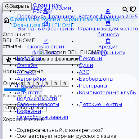
Франшизы
Закрыть
⏳
России
Проверить франшизу
Каталог франшиз 2025
Франшизы России
Франшизы магазина
Франшиза BELLEHOME
Выгодные франшизы
Франшизы для малого
Франшиза
бизнеса
BELLEHOME
отзывы
Сколько стоит
Кредит
франшиза
на франшизу
Кофейни
Пекарни
Написать отзыв о франшизе
Онлайн
Суши
Написать отзыв
Аптеки
АЗС
Автомойки
Барбершопы
Оценка:
Пиццерии
Рестораны
Агентства
Компьютерные клубы
недвижимости
Салоны красоты
Детские центры
Отправить отзыв
Кофейни
самообслуживания
Хороший отзыв:
Содержательный, с конкретикой
Соответствует нормам русского языка