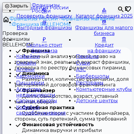
Франшизы
Закрыть
⏳
России
Проверить франшизу
Каталог франшиз 2025
Франшизы России
Франшизы магазина
Франшиза BELLEHOME
Выгодные франшизы
Франшизы для малого
Проверка
бизнеса
франшизы
BELLEHOME
Сколько стоит
Кредит
Франшиза
франшиза
на франшизу
Рыночный анализ условий, право на
Кофейни
Пекарни
товарный знак, реальный возраст франшизы,
Онлайн
Суши
проверка по реестру финансовых пирамид
Аптеки
АЗС
Динамика
Автомойки
Барбершопы
Размер сети, количество франчайзи, доля
Пиццерии
Рестораны
расторжений договоров франчайзинга
Агентства
Компьютерные клубы
Франчайзер
недвижимости
Долги, банкротство, возраст, уставный
Салоны красоты
Детские центры
капитал, оборот
Кофейни
Судебная практика
самообслуживания
Судебные споры с участием франчайзера,
стороны, суть претензий, сумма требований
Финансовая устойчивость
Динамика выручки и прибыли