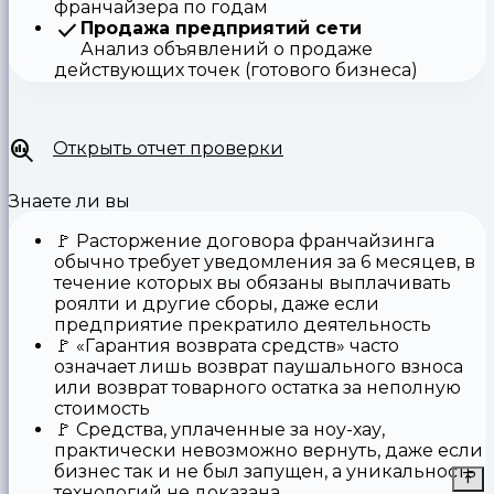
франчайзера по годам
Продажа предприятий сети
Анализ объявлений о продаже
действующих точек (готового бизнеса)
Открыть отчет проверки
Знаете ли вы
🚩
Расторжение договора франчайзинга
обычно требует уведомления за 6 месяцев, в
течение которых вы обязаны выплачивать
роялти и другие сборы, даже если
предприятие прекратило деятельность
🚩
«Гарантия возврата средств»
часто
означает лишь возврат паушального взноса
или возврат товарного остатка за неполную
стоимость
🚩 Средства,
уплаченные за ноу-хау
,
практически невозможно вернуть, даже если
бизнес так и не был запущен, а уникальность
технологий не доказана