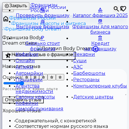
Франшизы
Закрыть
⏳
России
Проверить франшизу
Каталог франшиз 2025
Франшизы России
Франшизы красоты и фитнеса
Выгодные франшизы
Франшизы для малого
Франшиза Body Dream
бизнеса
Франшиза Body
Dream отзывы
Сколько стоит
Кредит
франшиза
на франшизу
Кофейни
Пекарни
Написать отзыв о франшизе
Онлайн
Суши
Написать отзыв
Аптеки
АЗС
Автомойки
Барбершопы
Оценка:
Пиццерии
Рестораны
Агентства
Компьютерные клубы
недвижимости
Салоны красоты
Детские центры
Отправить отзыв
Кофейни
самообслуживания
Хороший отзыв:
Содержательный, с конкретикой
Соответствует нормам русского языка