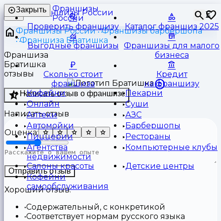
Франшизы
Закрыть
⏳
России
Проверить франшизу
Каталог франшиз 2025
Франшизы России
Франшизы барбершопа
Франшиза Братишка
Выгодные франшизы
Франшизы для малого
Франшиза
бизнеса
Братишка
отзывы
Сколько стоит
Кредит
франшиза
на франшизу
Кофейни
Пекарни
Написать отзыв о франшизе
Онлайн
Суши
Написать отзыв
Аптеки
АЗС
Автомойки
Барбершопы
Оценка:
Пиццерии
Рестораны
Агентства
Компьютерные клубы
недвижимости
Салоны красоты
Детские центры
Отправить отзыв
Кофейни
самообслуживания
Хороший отзыв:
Содержательный, с конкретикой
Соответствует нормам русского языка