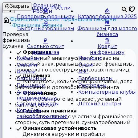
Франшизы
Закрыть
⏳
России
Проверить франшизу
Каталог франшиз 2025
Франшизы России
Франшизы пекарни
Франшиза Буханка
Выгодные франшизы
Франшизы для малого
Проверка
бизнеса
франшизы
Буханка
Сколько стоит
Кредит
Франшиза
франшиза
на франшизу
Рыночный анализ условий, право на
Кофейни
Пекарни
товарный знак, реальный возраст франшизы,
Онлайн
Суши
проверка по реестру финансовых пирамид
Аптеки
АЗС
Динамика
Автомойки
Барбершопы
Размер сети, количество франчайзи, доля
Пиццерии
Рестораны
расторжений договоров франчайзинга
Агентства
Компьютерные клубы
Франчайзер
недвижимости
Долги, банкротство, возраст, уставный
Салоны красоты
Детские центры
капитал, оборот
Кофейни
Судебная практика
самообслуживания
Судебные споры с участием франчайзера,
стороны, суть претензий, сумма требований
Финансовая устойчивость
Динамика выручки и прибыли