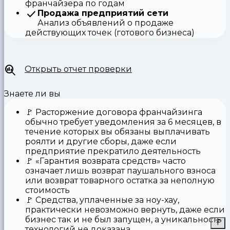
франчайзера по годам
Продажа предприятий сети
Анализ объявлений о продаже
действующих точек (готового бизнеса)
Открыть отчет проверки
Знаете ли вы
🚩
Расторжение договора франчайзинга
обычно требует уведомления за 6 месяцев, в
течение которых вы обязаны выплачивать
роялти и другие сборы, даже если
предприятие прекратило деятельность
🚩
«Гарантия возврата средств»
часто
означает лишь возврат паушального взноса
или возврат товарного остатка за неполную
стоимость
🚩 Средства,
уплаченные за ноу-хау
,
практически невозможно вернуть, даже если
бизнес так и не был запущен, а уникальность
технологий не доказана