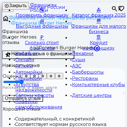
Франшизы
Закрыть
⏳
России
Проверить франшизу
Каталог франшиз 2025
Франшизы России
Франшизы ресторана
Франшиза Burger Heroes
Выгодные франшизы
Франшизы для малого
Франшиза
бизнеса
Burger Heroes
отзывы
Сколько стоит
Кредит
франшиза
на франшизу
Кофейни
Пекарни
Написать отзыв о франшизе
Онлайн
Суши
Написать отзыв
Аптеки
АЗС
Автомойки
Барбершопы
Оценка:
Пиццерии
Рестораны
Агентства
Компьютерные клубы
недвижимости
Салоны красоты
Детские центры
Отправить отзыв
Кофейни
самообслуживания
Хороший отзыв:
Содержательный, с конкретикой
Соответствует нормам русского языка