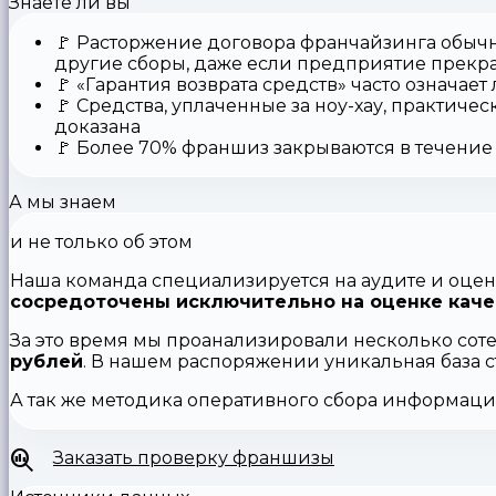
Знаете ли вы
🚩
Расторжение договора франчайзинга
обычн
другие сборы, даже если предприятие прекр
🚩
«Гарантия возврата средств»
часто означает
🚩 Средства,
уплаченные за ноу-хау
, практичес
доказана
🚩
Более 70% франшиз закрываются
в течение 
А мы знаем
и не только об этом
Наша команда специализируется на аудите и оцен
сосредоточены исключительно на оценке каче
За это время мы проанализировали несколько сот
рублей
. В нашем распоряжении уникальная база 
А так же методика оперативного сбора информац
Заказать проверку франшизы