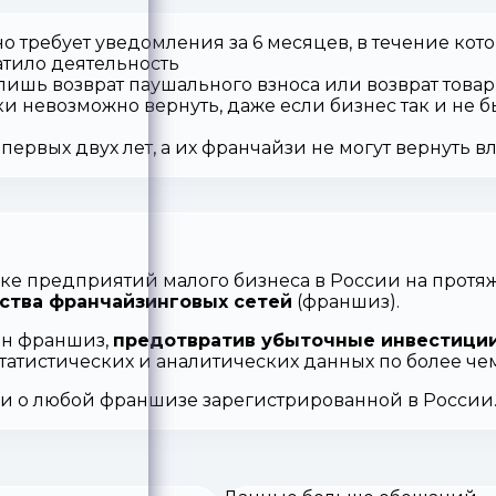
о требует уведомления за 6 месяцев, в течение кот
атило деятельность
 лишь возврат паушального взноса или возврат товар
ки невозможно вернуть, даже если бизнес так и не б
первых двух лет, а их франчайзи не могут вернуть 
ке предприятий малого бизнеса в России на протяж
ства франчайзинговых сетей
(франшиз).
ен франшиз,
предотвратив убыточные инвестиции
статистических и аналитических данных по более ч
ии о любой франшизе зарегистрированной в России