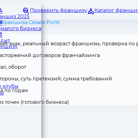
Проверить франшизу
Каталог франши
раншиз 2025
Франшиза Cesare Ponti
малого бизнеса
едит
ный знак, реальный возраст франшизы, проверка по
аншизу
 расторжений договоров франчайзинга
ал, оборот
тороны, суть претензий, сумма требований
 клубы
а по годам
ры
точек (готового бизнеса)