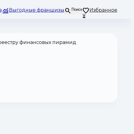
з
Выгодные франшизы
Поиск
Избранное
⏳
 реестру финансовых пирамид