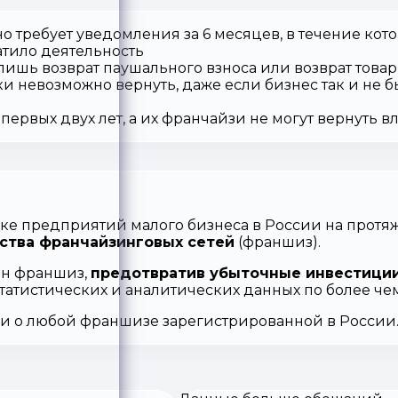
о требует уведомления за 6 месяцев, в течение кот
атило деятельность
 лишь возврат паушального взноса или возврат товар
ки невозможно вернуть, даже если бизнес так и не б
первых двух лет, а их франчайзи не могут вернуть 
ке предприятий малого бизнеса в России на протяж
ства франчайзинговых сетей
(франшиз).
ен франшиз,
предотвратив убыточные инвестиции
статистических и аналитических данных по более ч
ии о любой франшизе зарегистрированной в России