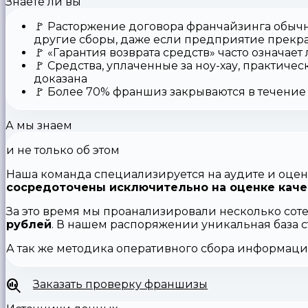
Знаете ли вы
🚩
Расторжение договора франчайзинга
обычн
другие сборы, даже если предприятие прекр
🚩
«Гарантия возврата средств»
часто означает
🚩 Средства,
уплаченные за ноу-хау
, практичес
доказана
🚩
Более 70% франшиз закрываются
в течение 
А мы знаем
и не только об этом
Наша команда специализируется на аудите и оцен
сосредоточены исключительно на оценке каче
За это время мы проанализировали несколько сот
рублей
. В нашем распоряжении уникальная база 
А так же методика оперативного сбора информац
Заказать проверку франшизы