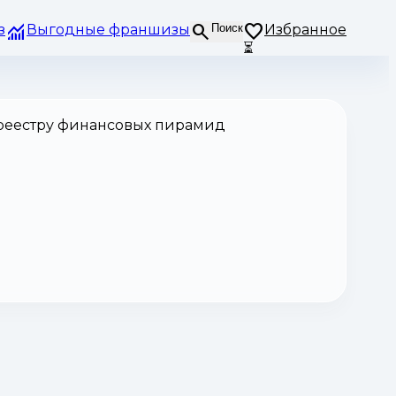
з
Выгодные франшизы
Поиск
Избранное
⏳
 реестру финансовых пирамид