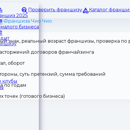
Проверить франшизу
Каталог франши
раншиз 2025
й
Франшиза Чио Чио
малого бизнеса
едит
ный знак, реальный возраст франшизы, проверка по
аншизу
 расторжений договоров франчайзинга
ал, оборот
тороны, суть претензий, сумма требований
 клубы
а по годам
ры
точек (готового бизнеса)