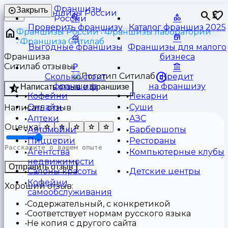
Франшизы
Закрыть
⏳
России
Проверить франшизу
Каталог франшиз 2025
Франшизы России
Франшизы лаборатории
Франшиза Ситилаб
Выгодные франшизы
Франшизы для малого
Франшиза
бизнеса
Ситилаб отзывы
Сколько стоит
Кредит
франшиза
на франшизу
Написать отзыв о франшизе
Кофейни
Пекарни
Онлайн
Суши
Написать отзыв
Аптеки
АЗС
Оценка:
Автомойки
Барбершопы
Пиццерии
Рестораны
Агентства
Компьютерные клубы
недвижимости
Отправить отзыв
Салоны красоты
Детские центры
Кофейни
Хороший отзыв:
самообслуживания
Содержательный, с конкретикой
Соответствует нормам русского языка
Не копия с другого сайта