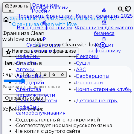
Франшизы
Закрыть
⏳
России
Проверить франшизу
Каталог франшиз 2025
Франшизы России
Франшизы клининга
Франшиза Clean with love
Выгодные франшизы
Франшизы для малого
Франшиза Clean
бизнеса
with love отзывы
Сколько стоит
Кредит
франшиза
на франшизу
Написать отзыв о франшизе
Кофейни
Пекарни
Онлайн
Суши
Написать отзыв
Аптеки
АЗС
Оценка:
Автомойки
Барбершопы
Пиццерии
Рестораны
Агентства
Компьютерные клубы
недвижимости
Отправить отзыв
Салоны красоты
Детские центры
Кофейни
Хороший отзыв:
самообслуживания
Содержательный, с конкретикой
Соответствует нормам русского языка
Не копия с другого сайта