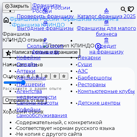
Франшизы
Закрыть
⏳
России
Проверить франшизу
Каталог франшиз 2025
Франшизы России
Франшизы клининга
Франшиза КЛИНДО
Выгодные франшизы
Франшизы для малого
Франшиза
бизнеса
КЛИНДО отзывы
Сколько стоит
Кредит
франшиза
на франшизу
Написать отзыв о франшизе
Кофейни
Пекарни
Онлайн
Суши
Написать отзыв
Аптеки
АЗС
Оценка:
Автомойки
Барбершопы
Пиццерии
Рестораны
Агентства
Компьютерные клубы
недвижимости
Отправить отзыв
Салоны красоты
Детские центры
Кофейни
Хороший отзыв:
самообслуживания
Содержательный, с конкретикой
Соответствует нормам русского языка
Не копия с другого сайта