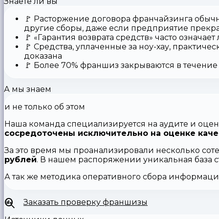
Знаете ли вы
🚩
Расторжение договора франчайзинга
обычн
другие сборы, даже если предприятие прекр
🚩
«Гарантия возврата средств»
часто означает
🚩 Средства,
уплаченные за ноу-хау
, практичес
доказана
🚩
Более 70% франшиз закрываются
в течение 
А мы знаем
и не только об этом
Наша команда специализируется на аудите и оцен
сосредоточены исключительно на оценке каче
За это время мы проанализировали несколько сот
рублей
. В нашем распоряжении уникальная база 
А так же методика оперативного сбора информац
Заказать проверку франшизы