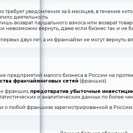
о требует уведомления за 6 месяцев, в течение кот
атило деятельность
 лишь возврат паушального взноса или возврат товар
ки невозможно вернуть, даже если бизнес так и не б
первых двух лет, а их франчайзи не могут вернуть 
ке предприятий малого бизнеса в России на протяж
ства франчайзинговых сетей
(франшиз).
ен франшиз,
предотвратив убыточные инвестиции
статистических и аналитических данных по более ч
ии о любой франшизе зарегистрированной в России