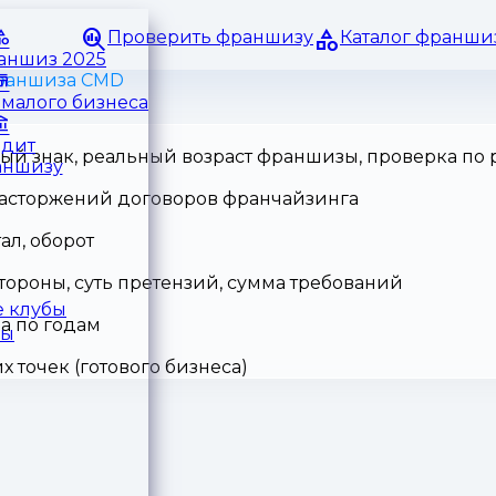
Проверить франшизу
Каталог франши
раншиз 2025
раншиза CMD
малого бизнеса
едит
ный знак, реальный возраст франшизы, проверка по
аншизу
 расторжений договоров франчайзинга
ал, оборот
тороны, суть претензий, сумма требований
 клубы
а по годам
ры
точек (готового бизнеса)