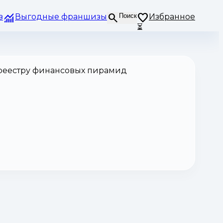
з
Выгодные франшизы
Поиск
Избранное
⏳
 реестру финансовых пирамид