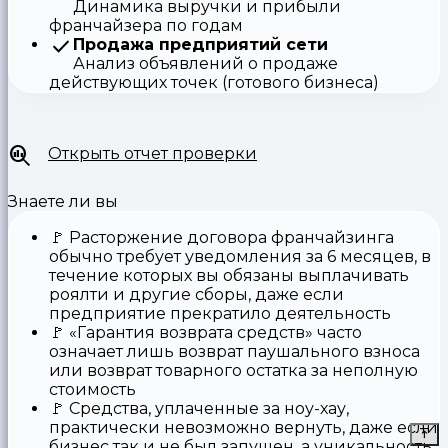
Динамика выручки и прибыли
франчайзера по годам
Продажа предприятий сети
Анализ объявлений о продаже
действующих точек (готового бизнеса)
Открыть отчет проверки
Знаете ли вы
🚩
Расторжение договора франчайзинга
обычно требует уведомления за 6 месяцев, в
течение которых вы обязаны выплачивать
роялти и другие сборы, даже если
предприятие прекратило деятельность
🚩
«Гарантия возврата средств»
часто
означает лишь возврат паушального взноса
или возврат товарного остатка за неполную
стоимость
🚩 Средства,
уплаченные за ноу-хау
,
практически невозможно вернуть, даже если
бизнес так и не был запущен, а уникальность