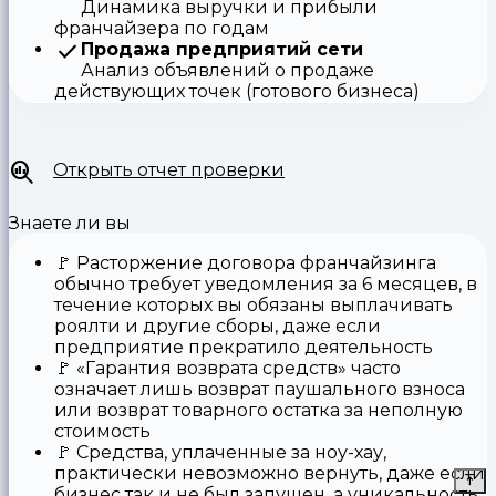
Динамика выручки и прибыли
франчайзера по годам
Продажа предприятий сети
Анализ объявлений о продаже
действующих точек (готового бизнеса)
Открыть отчет проверки
Знаете ли вы
🚩
Расторжение договора франчайзинга
обычно требует уведомления за 6 месяцев, в
течение которых вы обязаны выплачивать
роялти и другие сборы, даже если
предприятие прекратило деятельность
🚩
«Гарантия возврата средств»
часто
означает лишь возврат паушального взноса
или возврат товарного остатка за неполную
стоимость
🚩 Средства,
уплаченные за ноу-хау
,
практически невозможно вернуть, даже если
бизнес так и не был запущен, а уникальность