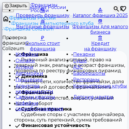
Франшизы
Закрыть
⏳
России
Проверить франшизу
Каталог франшиз 2025
Франшизы России
Франшизы компьютерного клуба
Выгодные франшизы
Франшизы для малого
Франшиза Colizeum
бизнеса
Проверка
франшизы
Сколько стоит
Кредит
Colizeum
франшиза
на франшизу
Франшиза
Кофейни
Пекарни
Рыночный анализ условий, право на
Онлайн
Суши
товарный знак, реальный возраст франшизы,
Аптеки
АЗС
проверка по реестру финансовых пирамид
Автомойки
Барбершопы
Динамика
Пиццерии
Рестораны
Размер сети, количество франчайзи, доля
Агентства
Компьютерные клубы
расторжений договоров франчайзинга
недвижимости
Франчайзер
Салоны красоты
Детские центры
Долги, банкротство, возраст, уставный
Кофейни
капитал, оборот
самообслуживания
Судебная практика
Судебные споры с участием франчайзера,
стороны, суть претензий, сумма требований
Финансовая устойчивость