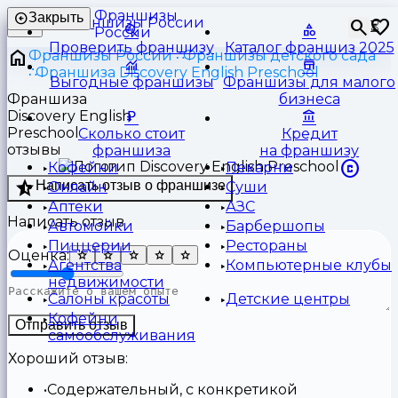
Франшизы
Закрыть
⏳
России
Проверить франшизу
Каталог франшиз 2025
Франшизы России
Франшизы детского сада
Франшиза Discovery English Preschool
Выгодные франшизы
Франшизы для малого
Франшиза
бизнеса
Discovery English
Preschool
Сколько стоит
Кредит
отзывы
франшиза
на франшизу
Кофейни
Пекарни
Написать отзыв о франшизе
Онлайн
Суши
Аптеки
АЗС
Написать отзыв
Автомойки
Барбершопы
Пиццерии
Рестораны
Оценка:
Агентства
Компьютерные клубы
недвижимости
Салоны красоты
Детские центры
Кофейни
Отправить отзыв
самообслуживания
Хороший отзыв:
Содержательный, с конкретикой