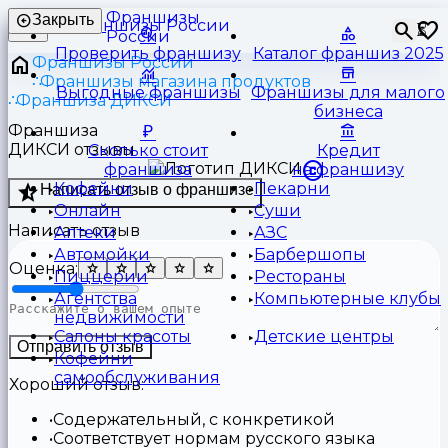
Франшизы
Закрыть
⏳
России
Проверить франшизу
Каталог франшиз 2025
Франшизы России
Франшизы магазина продуктов
Выгодные франшизы
Франшизы для малого
Франшиза ДИКСИ
бизнеса
Франшиза
ДИКСИ отзывы
Сколько стоит
Кредит
франшиза
на франшизу
Кофейни
Пекарни
Написать отзыв о франшизе
Онлайн
Суши
Написать отзыв
Аптеки
АЗС
Автомойки
Барбершопы
Оценка:
Пиццерии
Рестораны
Агентства
Компьютерные клубы
недвижимости
Салоны красоты
Детские центры
Отправить отзыв
Кофейни
самообслуживания
Хороший отзыв:
Содержательный, с конкретикой
Соответствует нормам русского языка