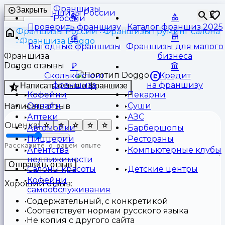
Франшизы
Закрыть
⏳
России
Проверить франшизу
Каталог франшиз 2025
Франшизы России
Франшизы груминг салона
Франшиза Doggo
Выгодные франшизы
Франшизы для малого
Франшиза
бизнеса
Doggo отзывы
Сколько стоит
Кредит
франшиза
на франшизу
Написать отзыв о франшизе
Кофейни
Пекарни
Онлайн
Суши
Написать отзыв
Аптеки
АЗС
Оценка:
Автомойки
Барбершопы
Пиццерии
Рестораны
Агентства
Компьютерные клубы
недвижимости
Отправить отзыв
Салоны красоты
Детские центры
Кофейни
Хороший отзыв:
самообслуживания
Содержательный, с конкретикой
Соответствует нормам русского языка
Не копия с другого сайта