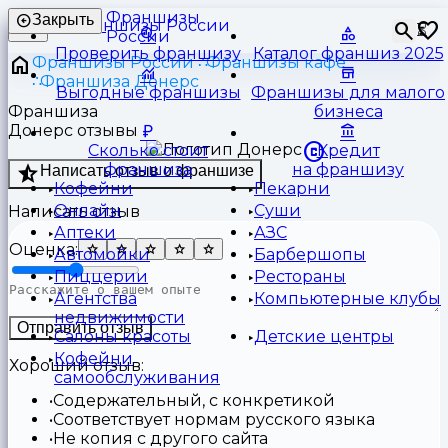
Франшизы
Закрыть
⏳
России
Проверить франшизу
Каталог франшиз 2025
Франшизы России
Франшизы кафе
Франшиза Донерс
Выгодные франшизы
Франшизы для малого
Франшиза
бизнеса
Донерс отзывы
Сколько стоит
Кредит
франшиза
на франшизу
Написать отзыв о франшизе
Кофейни
Пекарни
Онлайн
Суши
Написать отзыв
Аптеки
АЗС
Оценка:
Автомойки
Барбершопы
Пиццерии
Рестораны
Агентства
Компьютерные клубы
недвижимости
Отправить отзыв
Салоны красоты
Детские центры
Кофейни
Хороший отзыв:
самообслуживания
Содержательный, с конкретикой
Соответствует нормам русского языка
Не копия с другого сайта