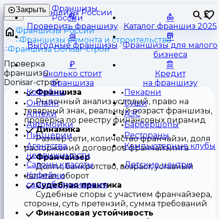
Франшизы
Закрыть
⏳
России
Проверить франшизу
Каталог франшиз 2025
Франшизы России
Франшизы ремонта и строительства
Выгодные франшизы
Франшизы для малого
Франшиза Donisar-строй
бизнеса
Проверка
франшизы
Сколько стоит
Кредит
Donisar-строй
франшиза
на франшизу
Франшиза
Кофейни
Пекарни
Рыночный анализ условий, право на
Онлайн
Суши
товарный знак, реальный возраст франшизы,
Аптеки
АЗС
проверка по реестру финансовых пирамид
Автомойки
Барбершопы
Динамика
Пиццерии
Рестораны
Размер сети, количество франчайзи, доля
Агентства
Компьютерные клубы
расторжений договоров франчайзинга
недвижимости
Франчайзер
Салоны красоты
Детские центры
Долги, банкротство, возраст, уставный
Кофейни
капитал, оборот
самообслуживания
Судебная практика
Судебные споры с участием франчайзера,
стороны, суть претензий, сумма требований
Финансовая устойчивость