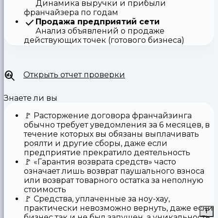
Динамика выручки и прибыли
франчайзера по годам
Продажа предприятий сети
Анализ объявлений о продаже
действующих точек (готового бизнеса)
Открыть отчет проверки
Знаете ли вы
🚩
Расторжение договора франчайзинга
обычно требует уведомления за 6 месяцев, в
течение которых вы обязаны выплачивать
роялти и другие сборы, даже если
предприятие прекратило деятельность
🚩
«Гарантия возврата средств»
часто
означает лишь возврат паушального взноса
или возврат товарного остатка за неполную
стоимость
🚩 Средства,
уплаченные за ноу-хау
,
практически невозможно вернуть, даже если
бизнес так и не был запущен, а уникальность