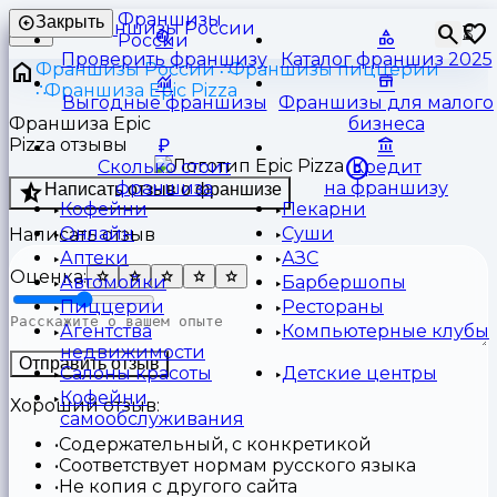
Франшизы
Закрыть
⏳
России
Проверить франшизу
Каталог франшиз 2025
Франшизы России
Франшизы пиццерии
Франшиза Epic Pizza
Выгодные франшизы
Франшизы для малого
Франшиза Epic
бизнеса
Pizza отзывы
Сколько стоит
Кредит
франшиза
на франшизу
Написать отзыв о франшизе
Кофейни
Пекарни
Онлайн
Суши
Написать отзыв
Аптеки
АЗС
Оценка:
Автомойки
Барбершопы
Пиццерии
Рестораны
Агентства
Компьютерные клубы
недвижимости
Отправить отзыв
Салоны красоты
Детские центры
Кофейни
Хороший отзыв:
самообслуживания
Содержательный, с конкретикой
Соответствует нормам русского языка
Не копия с другого сайта